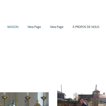
MAISON
New Page
New Page
À PROPOS DE NOUS
La Communauté de Notre-Dame de Glastonbur