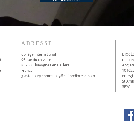
EN SAVOIR PLUS
ADRESSE
y
Collège international
DIOCÈS
t
96 rue du calvaire
respons
85250 Chavagnes en Paillers
Anglet
e
France
104620
glastonbury.community@cliftondiocese.com
enregis
St Amb
3PW